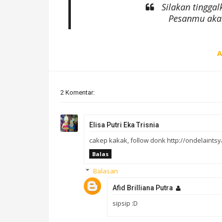
Silakan tingga
Pesanmu akan
A
2 Komentar:
Elisa Putri Eka Trisnia
cakep kakak, follow donk http://ondelaints
Balas
Balasan
Afid Brilliana Putra
sipsip :D