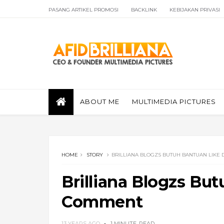
PASANG ARTIKEL PROMOSI
BACKLINK
KEBIJAKAN PRIVASI
ABOUT ME
MULTIMEDIA PICTURES
HOME
STORY
BRILLIANA BLOGZS BUTUH BANTUAN LIKE
Brilliana Blogzs Bu
Comment
13 YEARS AGO
1 MINUTE
READ