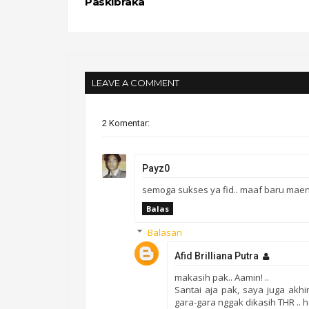
Paskibraka
LEAVE A COMMENT
2 Komentar:
Payz0
semoga sukses ya fid.. maaf baru maen
Balas
Balasan
Afid Brilliana Putra
makasih pak.. Aamin! ..
Santai aja pak, saya juga akhi
gara-gara nggak dikasih THR ..