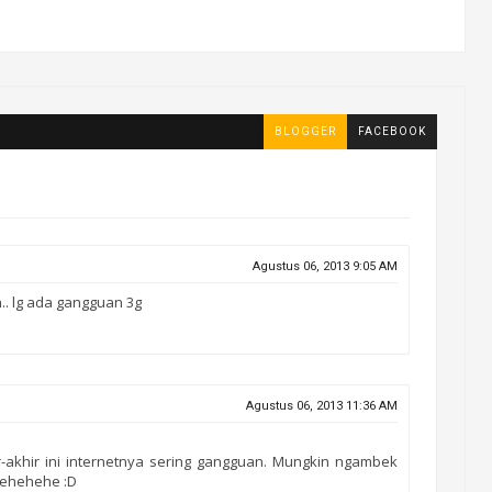
BLOGGER
FACEBOOK
Agustus 06, 2013 9:05 AM
.. lg ada gangguan 3g
Agustus 06, 2013 11:36 AM
r-akhir ini internetnya sering gangguan. Mungkin ngambek
 hehehehe :D