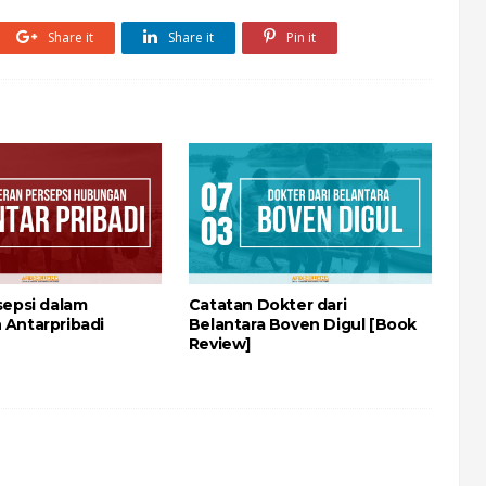
Share it
Share it
Pin it
sepsi dalam
Catatan Dokter dari
Antarpribadi
Belantara Boven Digul [Book
Review]