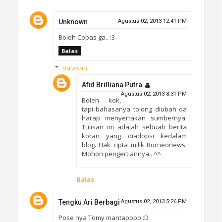
Unknown
Agustus 02, 2013 12:41 PM
Boleh Copas ga.. :3
Balas
Balasan
Afid Brilliana Putra
Agustus 02, 2013 8:31 PM
Boleh kok,
tapi bahasanya tolong diubah da
harap menyertakan sumbernya.
Tulisan ini adalah sebuah berita
koran yang diadopsi kedalam
blog. Hak cipta milik Borneonews.
Mohon pengertiannya.. ^^
Balas
Tengku Ari Berbagi
Agustus 02, 2013 5:26 PM
Pose nya Tomy mantapppp :D