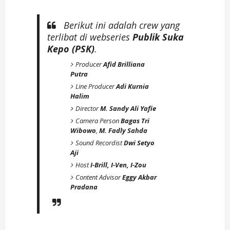
Berikut ini adalah crew yang
terlibat di webseries
Publik Suka
Kepo (PSK)
.
Producer
Afid Brilliana
Putra
Line Producer
Adi Kurnia
Halim
Director
M. Sandy Ali Yafie
Camera Person
Bagas Tri
Wibowo
,
M. Fadly Sahda
Sound Recordist
Dwi Setyo
Aji
Host
I-Brill, I-Ven, I-Zou
Content Advisor
Eggy Akbar
Pradana